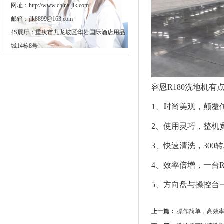
网址：http://www.china-jlk.com
邮箱：jlk8899@163.com
4S展厅：重庆市九龙坡区华岩国际酒店用品
城14栋8号
容恩R180洗地机有
1、时尚美观，颠覆
2、使用灵巧，整机
3、快速清洗，300转
4、效率倍增，一台R
5、方向盘与操控台
上一篇：
操作简单，高效