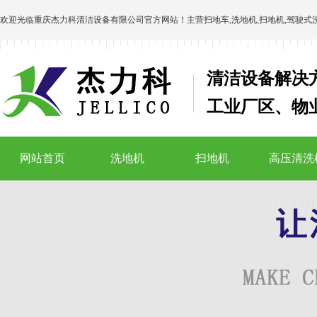
欢迎光临
重庆杰力科清洁设备有限公司
官方网站！主营
扫地车
,
洗地机
,
扫地机
,
驾驶式
清洁设备解决
工业厂区、物
网站首页
洗地机
扫地机
高压清洗