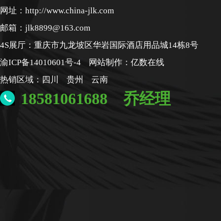
网址：http://www.china-jlk.com
邮箱：jlk8899@163.com
4S展厅：重庆市九龙坡区华岩国际酒店用品城14栋8号
渝ICP备14010601号-4
网站制作：
亿数在线
热销区域：
四川
贵州
云南
18581061688 乔经理